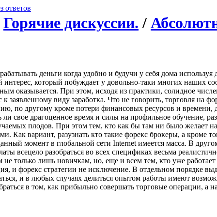
з ответов
/
Горячие дискуссии.
/
Абсолютн
абатывать деньги когда удобно и будучи у себя дома используя 
ый интерес, который побуждает у довольно-таки многих наших со
ным оказывается. При этом, исходя из практики, солидное числе
к заявленному виду заработка. Что не говорить, торговля на фо
нию, по другому кроме потери финансовых ресурсов и времени, д
ть ли свое драгоценное время и силы на профильное обучение, р
чаемых плодов. При этом тем, кто как бы там ни было желает на
и. Как вариант, разузнать кто такие форекс брокеры, а кроме 
данный момент в глобальной сети Internet имеется масса. В друг
латы всецело разобраться во всех спецификах весьма реалистично 
не только лишь новичкам, но, еще и всем тем, кто уже работает н
ия, и форекс стратегии не исключение. В отдельном порядке выд
ться, и в любых случаях делиться опытом работы имеют возмож
раться в том, как прибыльно совершать торговые операции, а на