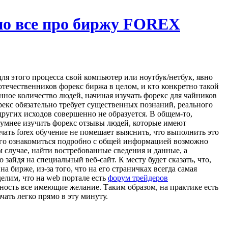
о все про биржу FOREX
для этого процесса свой компьютер или ноутбук/нетбук, явно
отечественников форекс биржа в целом, и кто конкретно такой
нное количество людей, начиная изучать форекс для чайников
рекс обязательно требует существенных познаний, реального
ругих исходов совершенно не образуется. В общем-то,
азумнее изучить форекс отзывы людей, которые имеют
чать forex обучение не помешает выяснить, что выполнить это
того ознакомиться подробно с общей информацией возможно
ом случае, найти востребованные сведения и данные, а
зайдя на специальный веб-сайт. К месту будет сказать, что,
а бирже, из-за того, что на его страничках всегда самая
елим, что на web портале есть
форум трейдеров
ность все имеющие желание. Таким образом, на практике есть
чать легко прямо в эту минуту.