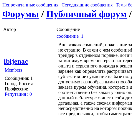
Непрочитанные сообщения
|
Сегодняшние сообщения
|
Темы бе
Форумы
/
Публичный форум
Автор
Сообщение
сообщение 1
Вне всяких сомнений, пожелание зар
не странно. В связи с чем особенн
трейдер в отдельном порядке, логич
ibijenac
за минимум времени теряют интерес 
опыта и серьезного подхода к реше
Members
заранее как определить растрачива
субъективное суждение на базе полу
Сообщения: 1
допустимо разнообразными способам
Город: Россия
заказав курсы обучения, которых в 
Профессия:
соответственно без какой угодно оп
Репутация : 0
данный веб-ресурс станет необходим 
детальная, а также свежая информац
непосредственно на котором пообща
все предпосылки, чтобы самим разоб