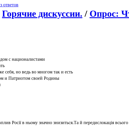
з ответов
/
Горячие дискуссии.
/
Опрос: Ч
ядом с националистами
ать
е себя, но ведь во многом так и есть
ом и Патриотом своей Родины
м
плив Росії в ньому значно знизиться.Та й передислокація всьог