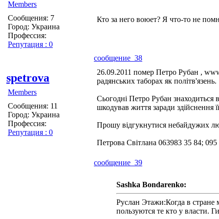
Members
Сообщения: 7
Кто за него воюет? Я что-то не по
Город: Украина
Профессия:
Репутация : 0
сообщение 38
26.09.2011 помер Петро Рубан , www.
spetrova
радянських таборах як політв'язень.
Members
Сьогодні Петро Рубан знаходиться в 
Сообщения: 11
шкодував життя заради здійснення її
Город: Украина
Профессия:
Прошу відгукнутися небайдужих люд
Репутация : 0
Петрова Світлана 063983 35 84; 095
сообщение 39
Sashka Bondarenko:
Руслан Этажи:Когда в стране 
пользуются те кто у власти. Г