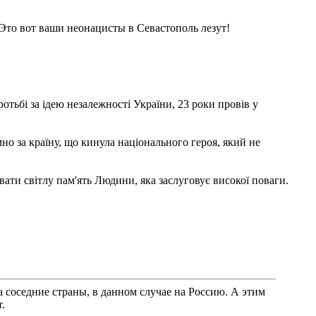
 Это вот ваши неонацисты в Севастополь лезут!
ротьбі за ідею незалежності України, 23 роки провів у
мно за країну, що кинула національного героя, який не
ти світлу пам'ять Людини, яка заслуговує високої поваги.
 соседние страны, в данном случае на Россию. А этим
.