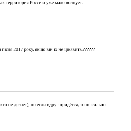
как территория Россию уже мало волнует.
після 2017 року, якщо він їх не цікавить.??????
то не делает), но если вдруг придётся, то не сильно