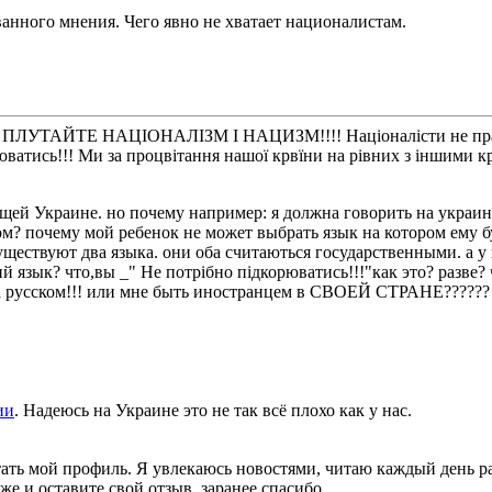
нного мнения. Чего явно не хватает националистам.
НЕ ПЛУТАЙТЕ НАЦІОНАЛІЗМ І НАЦИЗМ!!!! Націоналісти не прагн
ватись!!! Ми за процвітання нашої крвїни на рівних з іншими кр
ущей Украине. но почему например: я должна говорить на украин
ом? почему мой ребенок не может выбрать язык на котором ему б
уществуют два языка. они оба считаються государственными. а 
язык? что,вы _" Не потрібно підкорюватись!!!"как это? разве? че
на русском!!! или мне быть иностранцем в СВОЕЙ СТРАНЕ??????
ии
. Надеюсь на Украине это не так всё плохо как у нас.
тать мой профиль. Я увлекаюсь новостями, читаю каждый день р
же и оставите свой отзыв, заранее спасибо.