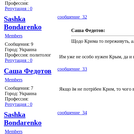
Профессия:
Репутация : 0
сообщение 32
Sashka
Bondarenko
Саша Федотов:
Members
Щодо Крима то переживуть, ал
Сообщения: 9
Город: Украина
Профессия: политолог
Им уже не особо нужен Крым, да и н
Репутация : 0
сообщение 33
Саша Федотов
Members
Сообщения: 7
Якщо їм не потрібен Крим, то чого 
Город: Украина
Профессия:
Репутация : 0
сообщение 34
Sashka
Bondarenko
Members