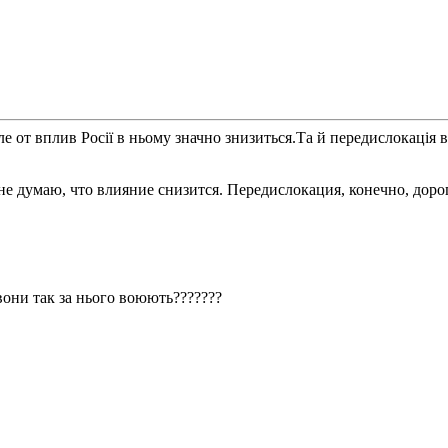
е от вплив Росії в ньому значно знизиться.Та й передислокація 
е думаю, что влияние снизится. Передислокация, конечно, дорого
вони так за нього воюють???????