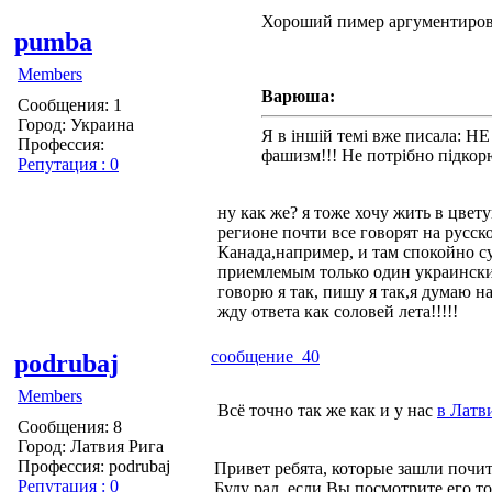
Хороший пимер аргументирова
pumba
Members
Варюша:
Сообщения: 1
Город: Украина
Я в іншій темі вже писала: 
Профессия:
фашизм!!! Не потрібно підкорю
Репутация : 0
ну как же? я тоже хочу жить в цвет
регионе почти все говорят на русск
Канада,например, и там спокойно с
приемлемым только один украинский 
говорю я так, пишу я так,я думаю 
жду ответа как соловей лета!!!!!
сообщение 40
podrubaj
Members
Всё точно так же как и у нас
в Латв
Сообщения: 8
Город: Латвия Рига
Профессия: podrubaj
Привет ребята, которые зашли почи
Репутация : 0
Буду рад, если Вы посмотрите его то