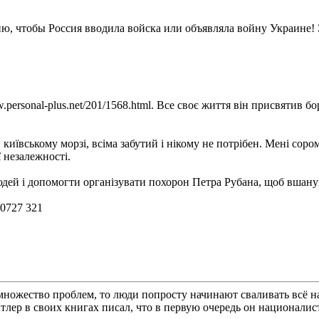
мню, чтобы Россия вводила войска или объявляла войну Украине!
personal-plus.net/201/1568.html. Все своє життя він присвятив бо
київському морзі, всіма забутий і нікому не потрібен. Мені соро
 незалежності.
ей і допомогти організувати похорон Петра Рубана, щоб вшанува
 0727 321
множество проблем, то люди попросту начинают сваливать всё на
итлер в своих книгах писал, что в первую очередь он националист