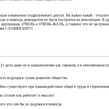
юция изначально подразумевает диктат. Не важно какой - тотали
нигде и никогда демократия не была построена на революции. Я д
 по крупинкам. ОЧЕНЬ и ОЧЕНЬ ЖАЛЬ, а главное что не заслужа
тьям СЛАВЯНАМ!!!!
Тут дело даже не в национализме как таковом, а в невозможност
ость ведущая в тупик развитие общества
йно существуют при взаимодействии общего труда и стремления
за столом иль работает и мыслит
го что сам бы не додумался никогда