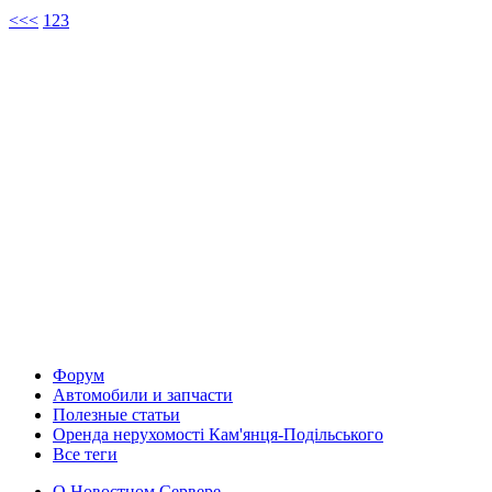
<<
<
1
2
3
Форум
Автомобили и запчасти
Полезные статьи
Оренда нерухомості Кам'янця-Подільського
Все теги
О Новостном Сервере