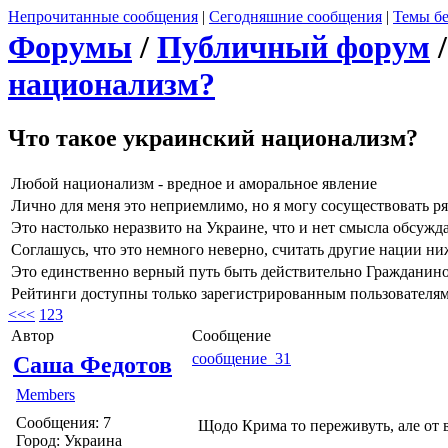
Непрочитанные сообщения
|
Сегодняшние сообщения
|
Темы бе
Форумы
/
Публичный форум
национализм?
Что такое украинский национализм?
Любой национализм - вредное и аморальное явление
Лично для меня это неприемлимо, но я могу сосуществовать р
Это настолько неразвито на Украине, что и нет смысла обсужд
Соглашусь, что это немного неверно, считать другие нации ниж
Это единственно верный путь быть действительно Гражданин
Рейтинги доступны только зарегистрированным пользователя
<<
<
1
2
3
Автор
Сообщение
сообщение 31
Саша Федотов
Members
Сообщения: 7
Щодо Крима то переживуть, але от в
Город: Украина