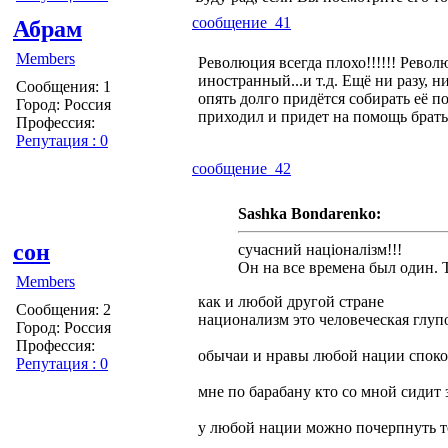
сообщение 41
Абрам
Members
Революция всегда плохо!!!!!! Револ
иностранный...и т.д. Ещё ни разу, 
Сообщения: 1
опять долго придётся собирать её
Город: Россия
приходил и придет на помощь бра
Профессия:
Репутация : 0
сообщение 42
Sashka Bondarenko:
сон
сучасний націоналізм!!!
Он на все времена был один. 
Members
как и любой другой стране
Сообщения: 2
национализм это человеческая глуп
Город: Россия
Профессия:
обычаи и нравы любой нации споко
Репутация : 0
мне по барабану кто со мной сидит 
у любой нации можно почерпнуть то