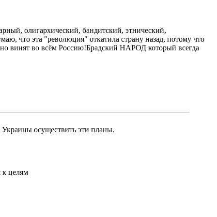
тарный, олигархический, бандитский, этнический,
умаю, что эта "революция" откатила страну назад, потому что
нно винят во всём Россию!Брадский НАРОД который всегда
и Украины осуществить эти планы.
 к целям