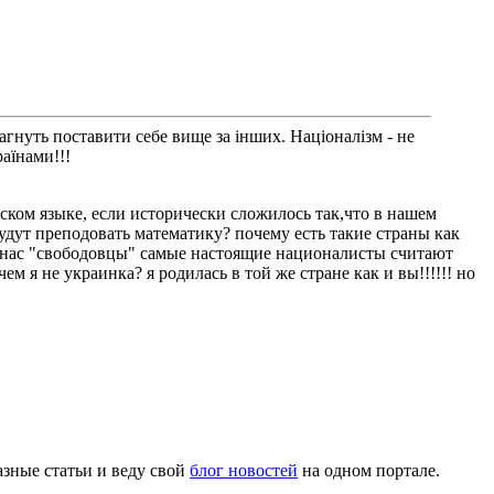
уть поставити себе вище за інших. Націоналізм - не
аїнами!!!
ском языке, если исторически сложилось так,что в нашем
удут преподовать математику? почему есть такие страны как
у нас "свободовцы" самые настоящие националисты считают
м я не украинка? я родилась в той же стране как и вы!!!!!! но
азные статьи и веду свой
блог новостей
на одном портале.